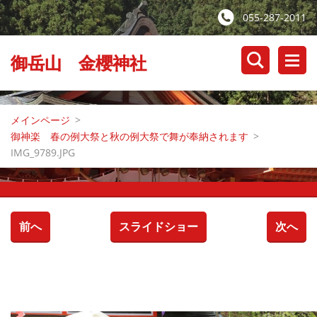
055-287-2011
御岳山 金櫻神社
メインページ
>
御神楽 春の例大祭と秋の例大祭で舞が奉納されます
>
IMG_9789.JPG
前へ
スライドショー
次へ