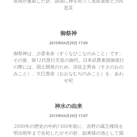
疫病が蔓延した折、諸国に神を祀って悪疫退散と万民
息災
御祭神
2015年04月29日 17:09
御祭神は、少彦名命（すくなひこなのみこと）です。
その後、第12代景行天皇の御代、日本武尊東国御巡行
の際には、国土開発のため、須佐之男命（すさのおの
みこと）、大巳貴命（おおなむぢのみこと）を、あわ
せ祀
神水の由来
2015年04月29日 17:07
2000年の歴史の中約1300年前に、吉野の蔵王権現を
明治初年まで合祀したがその折、如来様の池として掘