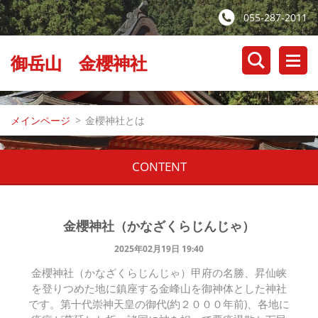
055-287-2011
御岳山 金櫻神社
メインページ
>
金櫻神社とは
CONTENT
金櫻神社（かなざくらじんじゃ）
2025年02月19日 19:40
金櫻神社（かなざくらじんじゃ）甲府の名勝、昇仙峡
を登りつめた地に鎮座する金峰山を御神体とした神社
です。第十代崇神天皇の御代(約２０００年前)、各地に