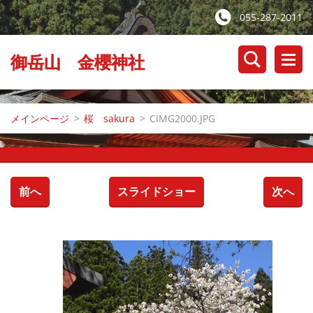
055-287-2011
御岳山 金櫻神社
メインページ
>
桜 sakura
>
CIMG2000.JPG
前へ
スライドショー
次へ