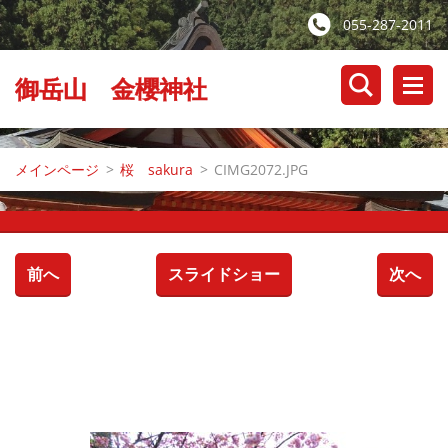
055-287-2011
御岳山 金櫻神社
メインページ
>
桜 sakura
>
CIMG2072.JPG
前へ
スライドショー
次へ