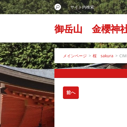
御岳山 金櫻神
メインページ
>
桜 sakura
>
CIM
前へ