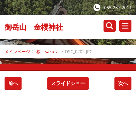
055-287-2011
御岳山 金櫻神社
メインページ
>
桜 sakura
>
DSC_0202.JPG
前へ
スライドショー
次へ