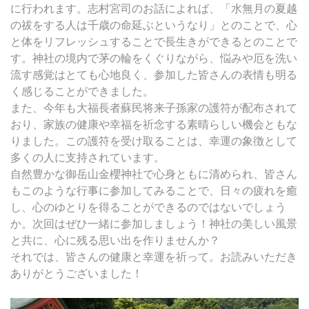
に行われます。志村宮司のお話によれば、「水無月の夏越
の祓をする人は千歳の命延ぶというなり」とのことで、心
と体をリフレッシュすることで長生きができるとのことで
す。神社の境内で茅の輪をくぐりながら、悩みや厄を洗い
流す感覚はとても心地良く、参加した皆さんの表情も明る
く感じることができました。
また、今年も大福長者蘇民将来子孫家の護符が配布されて
おり、家族の健康や幸福を祈念する素晴らしい機会ともな
りました。この護符を受け取ることは、幸運の象徴として
多くの人に支持されています。
自然豊かな御岳山金櫻神社で心身ともに清められ、皆さん
もこのような行事に参加してみることで、日々の疲れを癒
し、心のゆとりを得ることができるのではないでしょう
か。次回はぜひ一緒に参加しましょう！神社の美しい風景
と共に、心に残る思い出を作りませんか？
それでは、皆さんの健康と幸運を祈って。お読みいただき
ありがとうございました！