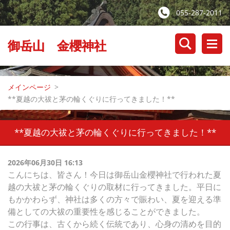
055-287-2011
御岳山 金櫻神社
メインページ
>
**夏越の大祓と茅の輪くぐりに行ってきました！**
**夏越の大祓と茅の輪くぐりに行ってきました！**
2026年06月30日 16:13
こんにちは、皆さん！今日は御岳山金櫻神社で行われた夏
越の大祓と茅の輪くぐりの取材に行ってきました。平日に
もかかわらず、神社は多くの方々で賑わい、夏を迎える準
備としての大祓の重要性を感じることができました。
この行事は、古くから続く伝統であり、心身の清めを目的