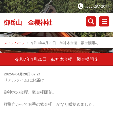
055-287-2011
御岳山 金櫻神社
メインページ
>
令和7年4月20日 御神木金櫻 鬱金櫻開花
令和7年4月20日 御神木金櫻 鬱金櫻開花
2025年04月20日 07:21
リアルタイムにお届け
御神木の金櫻、鬱金櫻開花。
拝殿向かって右手の鬱金櫻、かなり咲始めました。