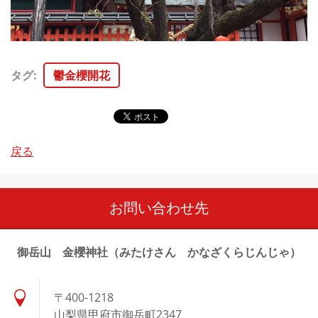
タグ
:
鬱金櫻開花
戻る
お問い合わせ先
御岳山 金櫻神社（みたけさん かなざくらじんじゃ）
〒400-1218
山梨県甲府市御岳町2347