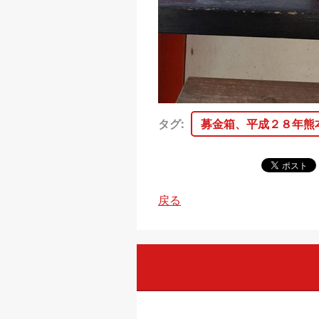
タグ
:
募金箱、平成２８年熊
戻る