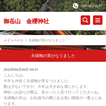
055-287-2011
御岳山 金櫻神社
メインページ
>
夫婦梅の実がなりました
夫婦梅の実がなりました
2022年06月05日 09:41
こんにちは。
今年も仲良く夫婦梅が実をつけました。
数は少ないですが、今年は大きめな感じがします。
神社へお詣りの際は、良かったら見て行ってくださいね。
夫婦梅の木は、お札授与の隣にある長い階段の一番上にあ
ります。