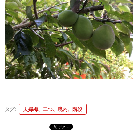
タグ
:
夫婦梅、二つ、境内、階段