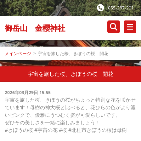
055-287-2011
御岳山 金櫻神社
メインページ
>
宇宙を旅した桜、きぼうの桜 開花
宇宙を旅した桜、きぼうの桜 開花
2026年03月29日 15:55
宇宙を旅した桜、きぼうの桜がちょっと特別な花を咲かせ
ています！母樹の神大桜と比べると、花びらの色がより濃
いピンクで、優雅にうつむく姿が可愛らしいです。
ぜひその美しさを一緒に楽しみましょう！
#きぼうの桜 #宇宙の花 #桜 #北杜市きぼうの桜は母樹