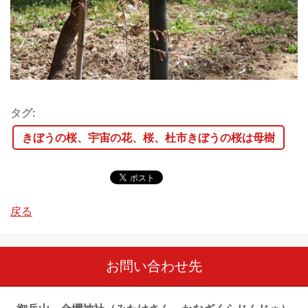
タグ
:
きぼうの桜、宇宙の花、桜、杜市きぼうの桜は母樹
戻る
お問い合わせ先