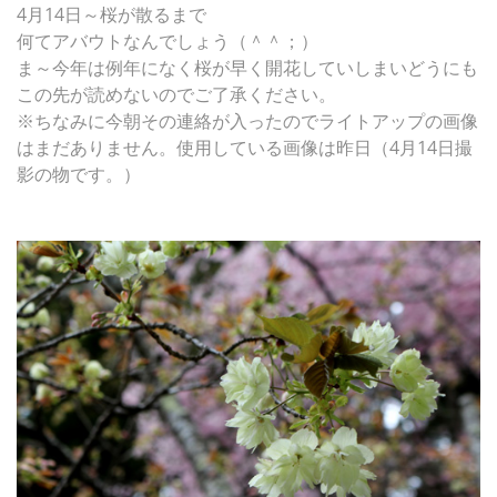
4月14日～桜が散るまで
何てアバウトなんでしょう（＾＾；）
ま～今年は例年になく桜が早く開花していしまいどうにも
この先が読めないのでご了承ください。
※ちなみに今朝その連絡が入ったのでライトアップの画像
はまだありません。使用している画像は昨日（4月14日撮
影の物です。）