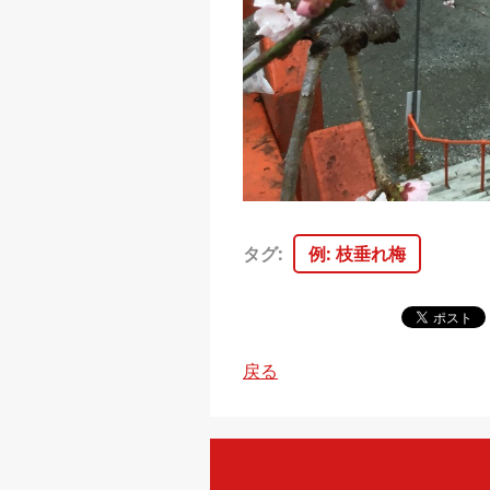
タグ
:
例: 枝垂れ梅
戻る