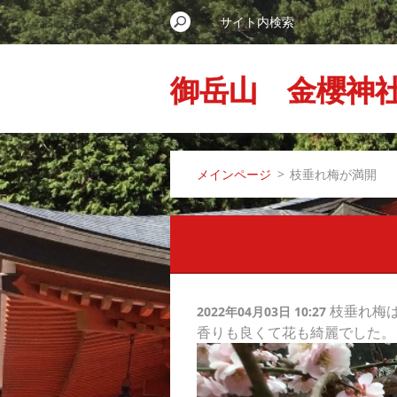
御岳山 金櫻神
メインページ
>
枝垂れ梅が満開
枝垂れ梅
2022年04月03日 10:27
香りも良くて花も綺麗でした。