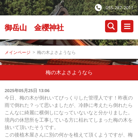
055-287-2011
御岳山 金櫻神社
メインページ
>
梅の木よさようなら
梅の木よさようなら
2025年05月25日 13:06
今日、梅の木が倒れいてびっくりした管理人です！昨夜の
雨で倒れた？って思いましたが、冷静に考えたら倒れたら
こんなに綺麗に横倒しになっていないなと分かりました。
境内の休憩所を工事している方に枯れてしまった梅の木を
抜いて頂いたそうです。
この後植木屋さんに別の何かを植えて頂くようですが、梅