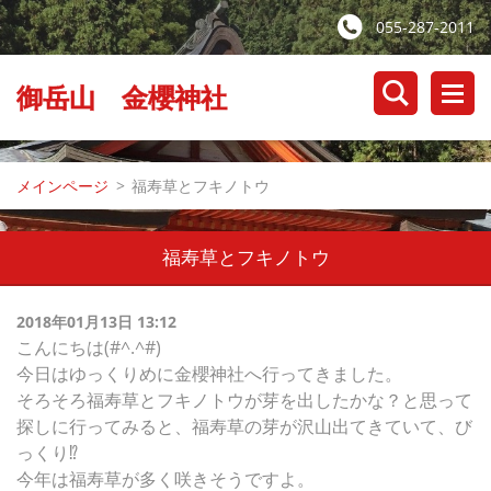
055-287-2011
御岳山 金櫻神社
メインページ
>
福寿草とフキノトウ
福寿草とフキノトウ
2018年01月13日 13:12
こんにちは(#^.^#)
今日はゆっくりめに金櫻神社へ行ってきました。
そろそろ福寿草とフキノトウが芽を出したかな？と思って
探しに行ってみると、福寿草の芽が沢山出てきていて、び
っくり
⁉️
今年は福寿草が多く咲きそうですよ。