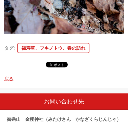
タグ
:
福寿草、フキノトウ、春の訪れ
戻る
お問い合わせ先
御岳山 金櫻神社（みたけさん かなざくらじんじゃ）