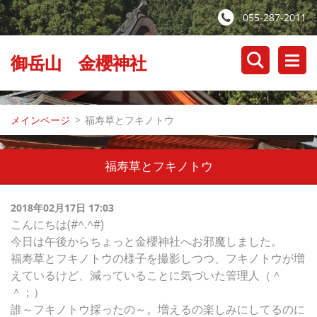
055-287-2011
御岳山 金櫻神社
メインページ
>
福寿草とフキノトウ
福寿草とフキノトウ
2018年02月17日 17:03
こんにちは(#^.^#)
今日は午後からちょっと金櫻神社へお邪魔しました。
福寿草とフキノトウの様子を撮影しつつ、フキノトウが増
えているけど、減っていることに気づいた管理人（＾
＾；）
誰～フキノトウ採ったの～。増えるの楽しみにしてるのに