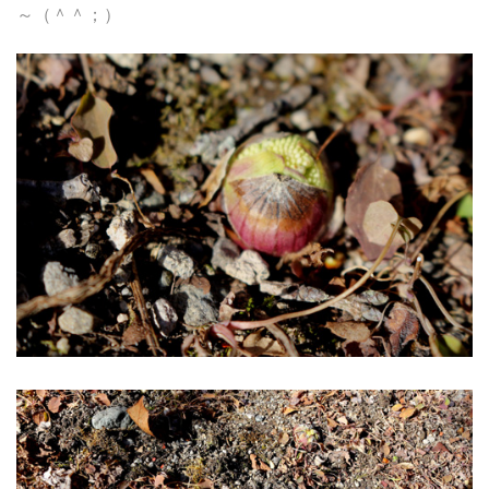
～（＾＾；）