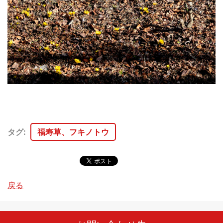
タグ
:
福寿草、フキノトウ
戻る