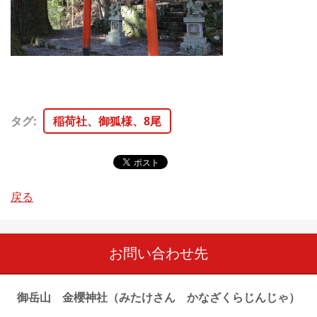
タグ
:
稲荷社、御狐様、8尾
戻る
お問い合わせ先
御岳山 金櫻神社（みたけさん かなざくらじんじゃ）