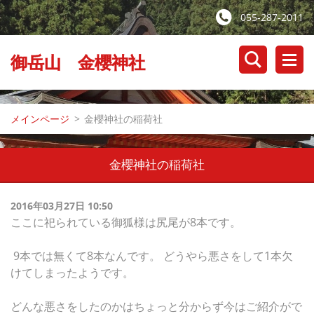
055-287-2011
御岳山 金櫻神社
メインページ
>
金櫻神社の稲荷社
金櫻神社の稲荷社
2016年03月27日 10:50
ここに祀られている御狐様は尻尾が8本です。
9本では無くて8本なんです。 どうやら悪さをして1本欠
けてしまったようです。
どんな悪さをしたのかはちょっと分からず今はご紹介がで