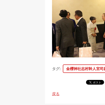
タグ
:
金櫻神社志村幹人宮司
戻る