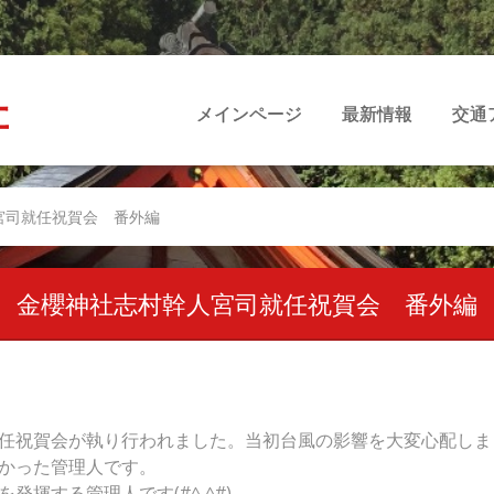
社
メインページ
最新情報
交通
宮司就任祝賀会 番外編
金櫻神社志村幹人宮司就任祝賀会 番外編
任祝賀会が執り行われました。当初台風の影響を大変心配しま
かった管理人です。
揮する管理人です(#^.^#)