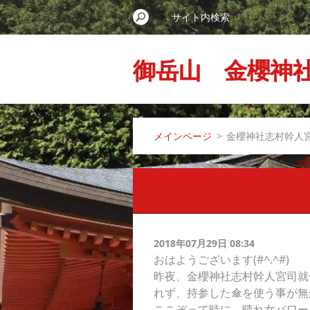
御岳山 金櫻神
メインページ
>
金櫻神社志村幹人
2018年07月29日 08:34
おはようございます(#^.^#)
昨夜、金櫻神社志村幹人宮司就
れず、持参した傘を使う事が無
ここぞって時に、晴れ女パワーを発