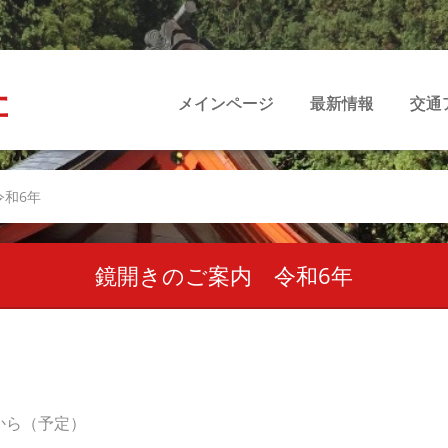
社
メインページ
最新情報
交通
令和6年
鏡開きのご案内 令和6年
時から（予定）