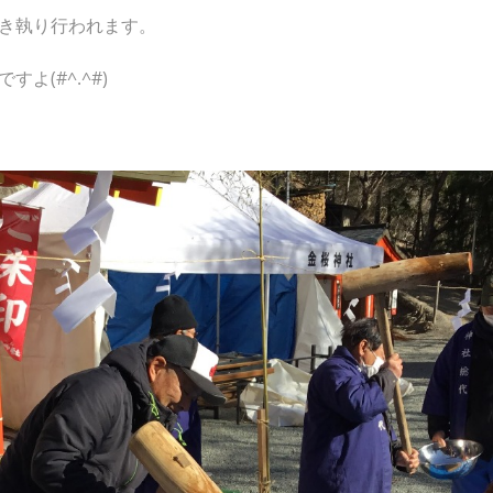
き執り行われます。
よ(#^.^#)