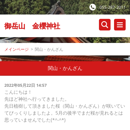
055-287-2011
御岳山 金櫻神社
メインページ
>
関山・かんざん
関山・かんざん
2022年05月22日 14:57
こんにちは！
先ほど神社へ行ってきました。
先日植樹して頂きました桜（関山・かんざん）が咲いてい
てびっくりしましたよ。5月の後半でまだ桜が見れるとは
思っていませんでした(*^-^*)