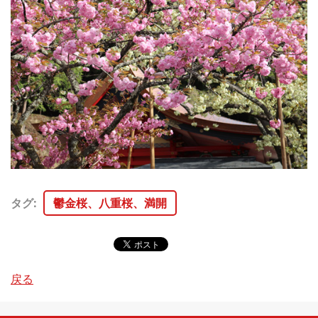
タグ
:
鬱金桜、八重桜、満開
戻る