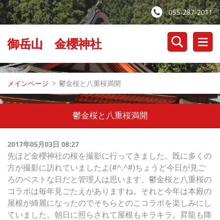
055-287-2011
御岳山 金櫻神社
メインページ
>
鬱金桜と八重桜満開
鬱金桜と八重桜満開
2017年05月03日 08:27
先ほど金櫻神社の桜を撮影に行ってきました。既に多くの
方が撮影に訪れていましたよ(#^.^#)ちょうど今日が見ご
ろのベストな日だと管理人は思います。鬱金桜と八重桜の
コラボは毎年見ごたえがありますね。それと今年は本殿の
屋根が綺麗になったのでそちらとのこコラボを楽しみにし
ていました。朝日に照らされて屋根もキラキラ。昇龍も降