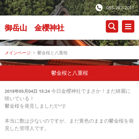
055-287-2011
御岳山 金櫻神社
メインページ
>
鬱金桜と八重桜
鬱金桜と八重桜
今日金櫻神社でまさか！まだ綺麗に
2018年05月04日 15:24
咲いている！
鬱金桜を発見しました!(^^)!
本当に数は少ないのですが、まだ黄色のままの鬱金桜を発
見した管理人です。