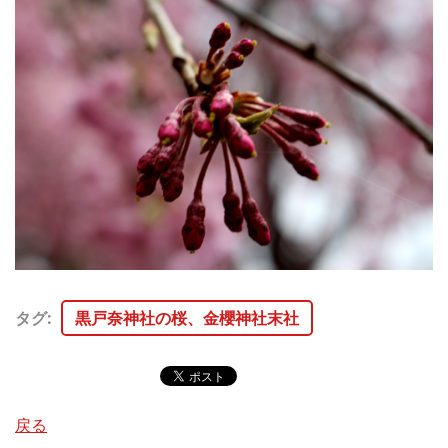
タグ
:
黒戸奈神社の桜、金櫻神社末社
戻る