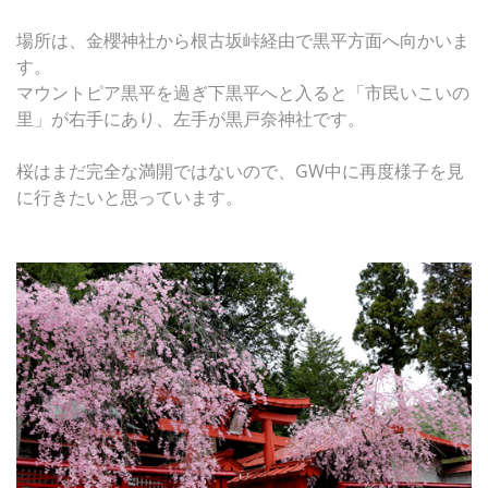
場所は、金櫻神社から根古坂峠経由で黒平方面へ向かいま
す。
マウントピア黒平を過ぎ下黒平へと入ると「市民いこいの
里」が右手にあり、左手が黒戸奈神社です。
桜はまだ完全な満開ではないので、GW中に再度様子を見
に行きたいと思っています。