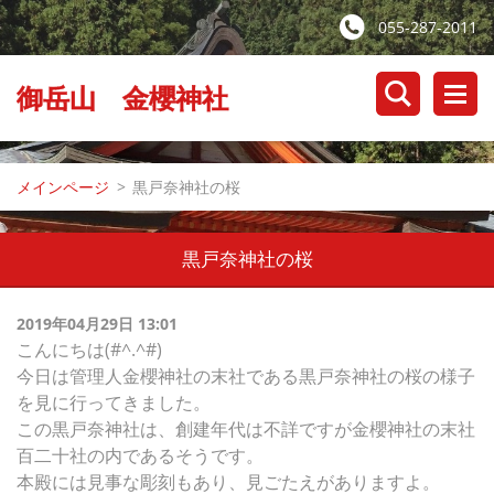
055-287-2011
御岳山 金櫻神社
メインページ
>
黒戸奈神社の桜
黒戸奈神社の桜
2019年04月29日 13:01
こんにちは(#^.^#)
今日は管理人金櫻神社の末社である黒戸奈神社の桜の様子
を見に行ってきました。
この黒戸奈神社は、創建年代は不詳ですが金櫻神社の末社
百二十社の内であるそうです。
本殿には見事な彫刻もあり、見ごたえがありますよ。