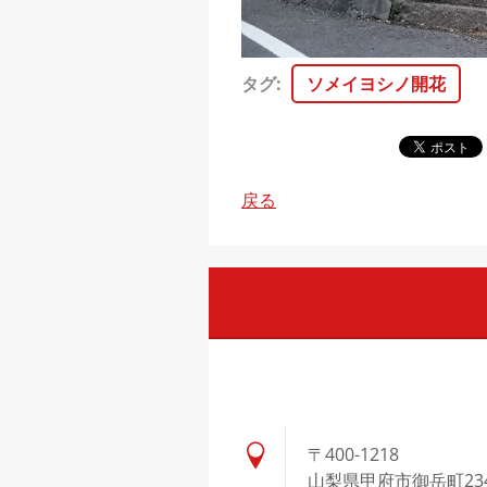
タグ
:
ソメイヨシノ開花
戻る
〒400-1218
山梨県甲府市御岳町23