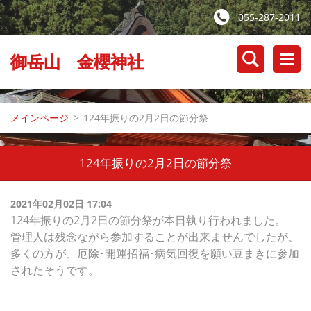
055-287-2011
御岳山 金櫻神社
メインページ
>
124年振りの2月2日の節分祭
124年振りの2月2日の節分祭
2021年02月02日 17:04
124年振りの2月2日の節分祭が本日執り行われました。
管理人は残念ながら参加することが出来ませんでしたが、
多くの方が、厄除･開運招福･病気回復を願い豆まきに参加
されたそうです。