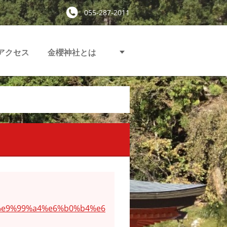
055-287-2011
アクセス
金櫻神社とは
4%e9%99%a4%e6%b0%b4%e6