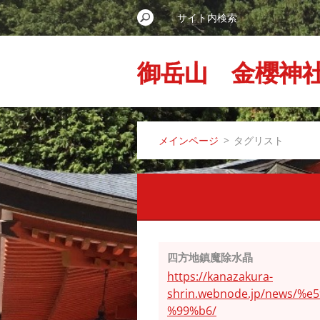
御岳山 金櫻神
メインページ
>
タグリスト
四方地鎮魔除水晶
https://kanazakura-
shrin.webnode.jp/news
%99%b6/