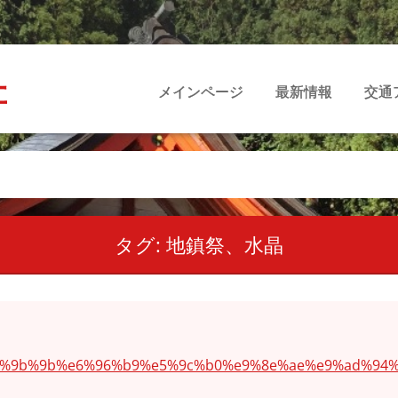
社
メインページ
最新情報
交通
タグ: 地鎮祭、水晶
/%e5%9b%9b%e6%96%b9%e5%9c%b0%e9%8e%ae%e9%ad%9