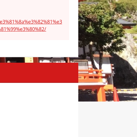
%e3%81%8a%e3%82%81%e3
81%99%e3%80%82/