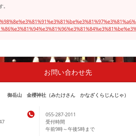
す。
/%e6%98%8e%e3%81%91%e3%81%be%e3%81%97%e3%81%a6
1%86%e3%81%94%e3%81%96%e3%81%84%e3%81%be%e3%
お問い合わせ先
御岳山 金櫻神社（みたけさん かなざくらじんじゃ）
055-287-2011
47
受付時間
午前9時～午後5時まで