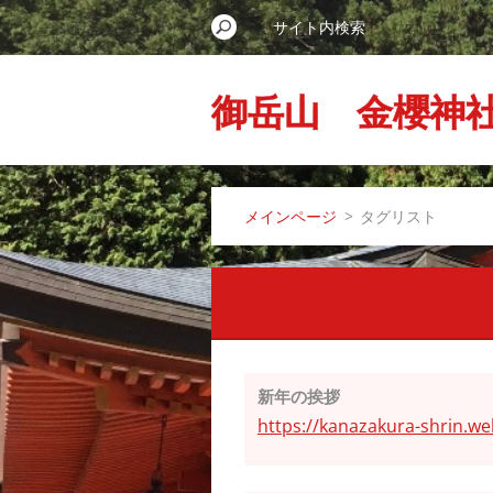
御岳山 金櫻神
メインページ
>
タグリスト
新年の挨拶
https://kanazakura-shri