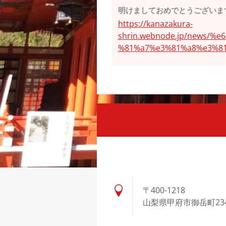
明けましておめでとうございま
https://kanazakura-
shrin.webnode.jp/news
%81%a7%e3%81%a8%e3%8
〒400-1218
山梨県甲府市御岳町23