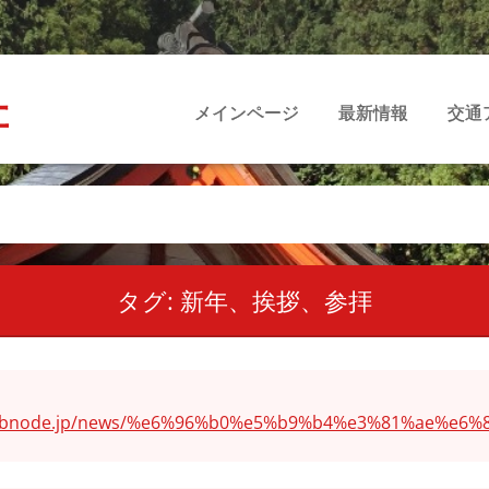
社
メインページ
最新情報
交通
タグ: 新年、挨拶、参拝
n.webnode.jp/news/%e6%96%b0%e5%b9%b4%e3%81%ae%e6