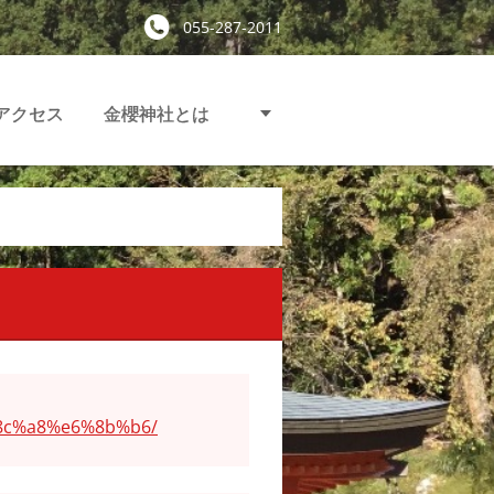
055-287-2011
アクセス
金櫻神社とは
%8c%a8%e6%8b%b6/