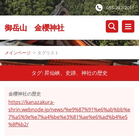
055-287-2011
御岳山 金櫻神社
メインページ
>
タグリスト
タグ: 昇仙峡、史跡、神社の歴史
金櫻神社の歴史
https://kanazakura-
shrin.webnode.jp/news/%e9%87%91%e6%ab%bb%e
7%a5%9e%e7%a4%be%e3%81%ae%e6%ad%b4%e5
%8f%b2/