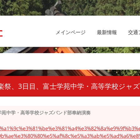
社
メインページ
最新情報
交通
音楽祭、3日目、富士学苑中学・高等学校ジャ
学苑中学・高等学校ジャズバンド部奉納演奏
/%e6%a1%9c%e3%81%be%e3%81%a4%e3%82%8a%e9%9f%b3
9b%ae%e3%80%80%e5%af%8c%e5%a3%ab%e5%ad%a6%e