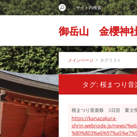
御岳山 金櫻神
メインページ
>
タグリスト
タグ: 桜まつり
桜まつり音楽祭 3日目 富士
https://kanazakura-
shrin.webnode.jp/news
%80%803%e6%97%a5%e7%