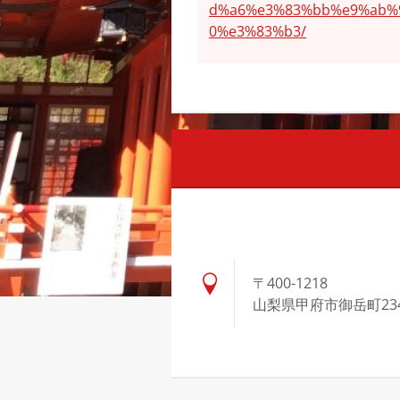
d%a6%e3%83%bb%e9%ab%
0%e3%83%b3/
〒400-1218
山梨県甲府市御岳町23