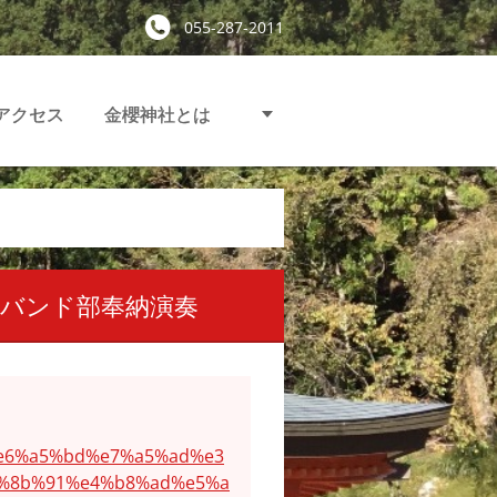
055-287-2011
アクセス
金櫻神社とは
ズバンド部奉納演奏
%e6%a5%bd%e7%a5%ad%e3
8%8b%91%e4%b8%ad%e5%a