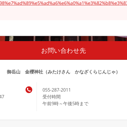
98%e7%ad%89%e5%ad%a6%e6%a0%a1%e3%82%b8%e3%8
お問い合わせ先
御岳山 金櫻神社（みたけさん かなざくらじんじゃ）
055-287-2011
47
受付時間
午前9時～午後5時まで