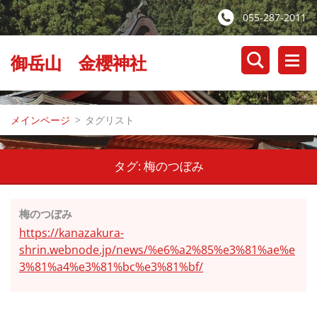
055-287-2011
御岳山 金櫻神社
メインページ
>
タグリスト
タグ: 梅のつぼみ
梅のつぼみ
https://kanazakura-
shrin.webnode.jp/news/%e6%a2%85%e3%81%ae%e
3%81%a4%e3%81%bc%e3%81%bf/