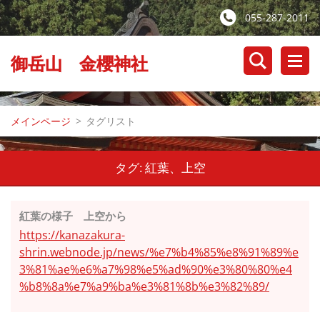
055-287-2011
御岳山 金櫻神社
メインページ
>
タグリスト
タグ: 紅葉、上空
紅葉の様子 上空から
https://kanazakura-
shrin.webnode.jp/news/%e7%b4%85%e8%91%89%e
3%81%ae%e6%a7%98%e5%ad%90%e3%80%80%e4
%b8%8a%e7%a9%ba%e3%81%8b%e3%82%89/