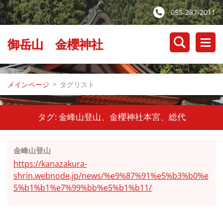
055-287-2011
御岳山 金櫻神社
メインページ
>
タグリスト
タグ: 金峰山登山、金櫻神社本宮、総代
金峰山登山
https://kanazakura-
shrin.webnode.jp/news/%e9%87%91%e5%b3%b0%e
5%b1%b1%e7%99%bb%e5%b1%b11/