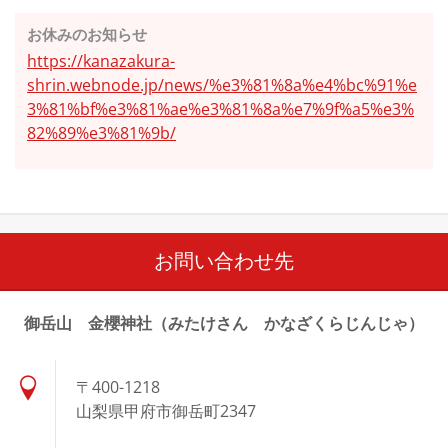
お休みのお知らせ
https://kanazakura-
shrin.webnode.jp/news/%e3%81%8a%e4%bc%91%e
3%81%bf%e3%81%ae%e3%81%8a%e7%9f%a5%e3%
82%89%e3%81%9b/
お問い合わせ先
御岳山 金櫻神社（みたけさん かなざくらじんじゃ）
〒400-1218
山梨県甲府市御岳町2347