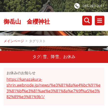
055-287-2011
御岳山 金櫻神社
メインページ
>
タグリスト
タグ: 雪、降雪、お休み
お休みのお知らせ
https://kanazakura-
shrin.webnode.jp/news/%e3%81%8a%e4%bc%91%e
3%81%bf%e3%81%ae%e3%81%8a%e7%9f%a5%e3%
82%89%e3%81%9b1/