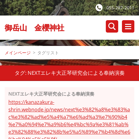
055-287-2011
御岳山 金櫻神社
メインページ
>
タグリスト
タグ: NEXTエレキ大正琴研究会による奉納演奏
NEXTエレキ大正琴研究会による奉納演奏
https://kanazakura-
shrin.webnode.jp/news/next%e3%82%a8%e3%83%a
c%e3%82%ad%e5%a4%a7%e6%ad%a3%e7%90%b4
%e7%a0%94%e7%a9%b6%e4%bc%9a%e3%81%ab%
e3%82%88%e3%82%8b%e5%a5%89%e7%b4%8d%e6