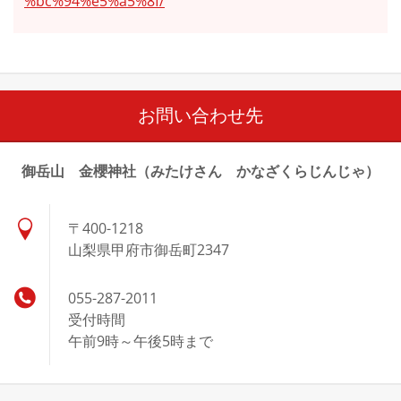
%bc%94%e5%a5%8f/
お問い合わせ先
御岳山 金櫻神社（みたけさん かなざくらじんじゃ）
〒400-1218
山梨県甲府市御岳町2347
055-287-2011
受付時間
午前9時～午後5時まで