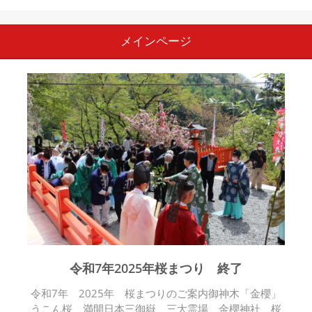
メインページ
令和7年2025年桜まつり 終了
令和7年 2025年 桜まつりのご案内御神木「金櫻」
うこん桜 満開日本三御嶽 三大霊場 金櫻神社 桜