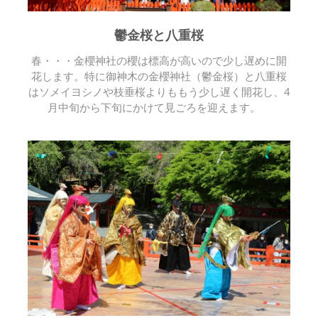
鬱金桜と八重桜
春・・・金櫻神社の櫻は標高が高いので少し遅めに開
花します。特に御神木の金櫻神社（鬱金桜）と八重桜
はソメイヨシノや枝垂桜よりももう少し遅く開花し、4
月中旬から下旬にかけて見ごろを迎えます。