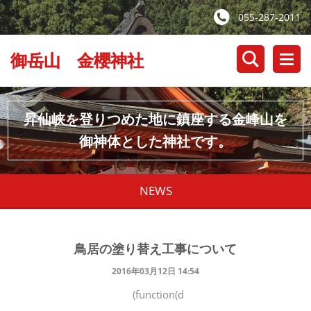
055-287-2011
御岳山 金櫻神社
昇仙峡を登りつめた地に鎮座する金峰山を
御神体とした神社です。
NEWS
鳥居の塗り替え工事について
2016年03月12日 14:54
(function(d