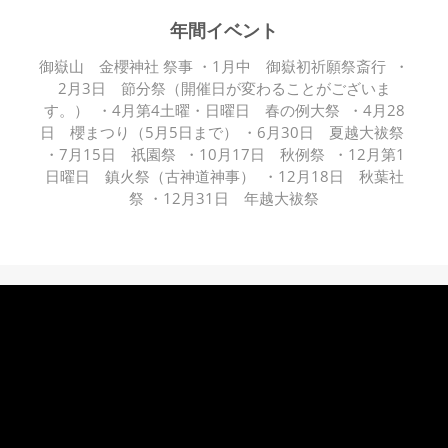
年間イベント
御嶽山 金櫻神社 祭事 ・1月中 御嶽初祈願祭斎行 ・
2月3日 節分祭（開催日が変わることがございま
す。） ・4月第4土曜・日曜日 春の例大祭 ・4月28
日 櫻まつり（5月5日まで） ・6月30日 夏越大袚祭
・7月15日 祇園祭 ・10月17日 秋例祭 ・12月第1
日曜日 鎮火祭（古神道神事） ・12月18日 秋葉社
祭 ・12月31日 年越大袚祭