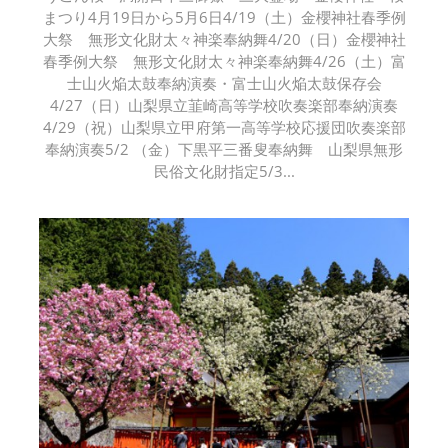
まつり4月19日から5月6日4/19（土）金櫻神社春季例
大祭 無形文化財太々神楽奉納舞4/20（日）金櫻神社
春季例大祭 無形文化財太々神楽奉納舞4/26（土）富
士山火焔太鼓奉納演奏・富士山火焔太鼓保存会
4/27（日）山梨県立韮崎高等学校吹奏楽部奉納演奏
4/29（祝）山梨県立甲府第一高等学校応援団吹奏楽部
奉納演奏5/2 （金）下黒平三番叟奉納舞 山梨県無形
民俗文化財指定5/3...