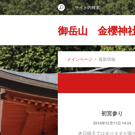
御岳山 金櫻神
メインページ
>
最新情報
初宮参り
2016年12月11日 14:34
本日晴天ではありますが風