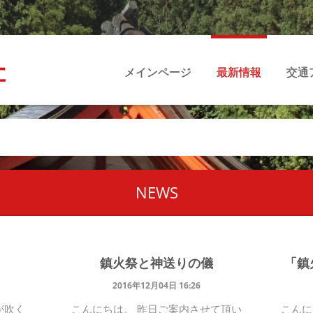
社
メインページ
最新情報
交通
NEWS
鎮火祭と神送りの儀
「鎮
2016年12月04日 16:26
が吹く
こんにちは。 昨日ご案内させて頂い
こんに