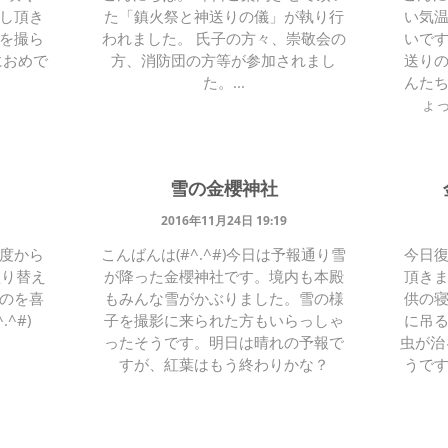
し頂き
た「鎮火祭と神送りの儀」が執り行
い気
を撮ら
われました。 氏子の方々、崇敬会の
いで
誠におめで
方、消防団の方等が参加されまし
送り
た。...
んた
ょっ
雪の金櫻神社
2016年11月24日 19:19
度から
こんばんは(#^.^#)今日は予報通り雪
今日
塗り替え
が降った金櫻神社です。境内も本殿
頂き
のを喜
もみんな雪がかぶりました。雪の様
供の
^#)
子を撮影に来られた方もいらっしゃ
に吊
ったそうです。明日は晴れの予報で
虫が治
すが、紅葉はもう終わりかな？
うで