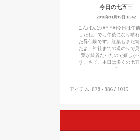
今日の七五三
2016年11月19日 18:42
こんばんは(#^.^#)今日は午
したね。でも午後になり晴れ
た昇仙峡です。紅葉もまだ綺
たよ。神社までの道のりで見
葉が綺麗だったので嬉しか
す。さて、本日は多くの七五
子
アイテム: 878 - 886 / 1019