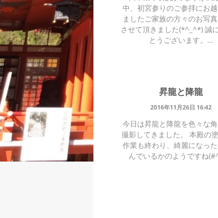
中、初宮参りのご参拝にお越
ましたご家族の方々のお写真
させて頂きました(*^_^*) 
とうございます。...
昇龍と降龍
2016年11月26日 16:42
今日は昇龍と降龍を色々な角
撮影してきました。 本殿の
作業も終わり、綺麗になった
んでいるかのようですね(#^.