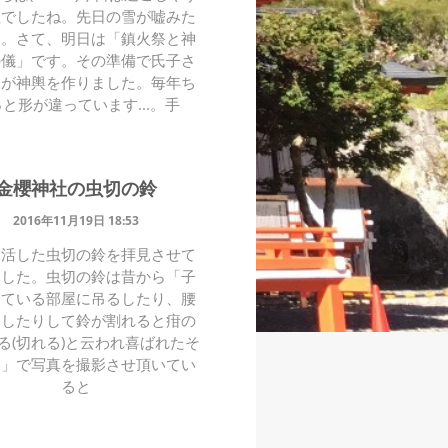
温でしたね。先日の雪が嘘みた
す。さて、明日は「鎮火祭と神
の儀」です。その準備で氏子さ
ちが神輿を作りました。毎年ち
と形が違っています...。手
金櫻神社の虫切の鈴
2016年11月19日 18:53
復活した虫切の鈴を拝見させて
ました。虫切の鈴は昔から「子
寝ている部屋に吊るしたり、腰
るしたりして鈴が割れると疳の
る(切れる)と云われ喜ばれたそ
す」で写真を撮影させ頂いてい
ると