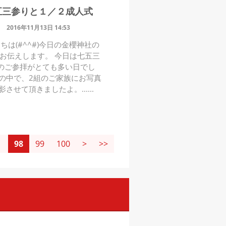
五三参りと１／２成人式
2016年11月13日 14:53
ちは(#^^#)今日の金櫻神社の
お伝えします。 今日は七五三
のご参拝がとても多い日でし
の中で、2組のご家族にお写真
影させて頂きましたよ。......
98
99
100
>
>>