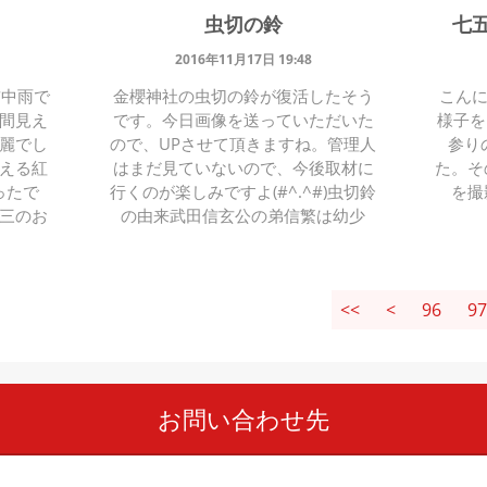
虫切の鈴
七
2016年11月17日 19:48
前中雨で
金櫻神社の虫切の鈴が復活したそう
こんに
間見え
です。今日画像を送っていただいた
様子を
麗でし
ので、UPさせて頂きますね。管理人
参り
える紅
はまだ見ていないので、今後取材に
た。そ
ったで
行くのが楽しみですよ(#^.^#)虫切鈴
を撮
三のお
の由来武田信玄公の弟信繁は幼少
<<
<
96
97
お問い合わせ先