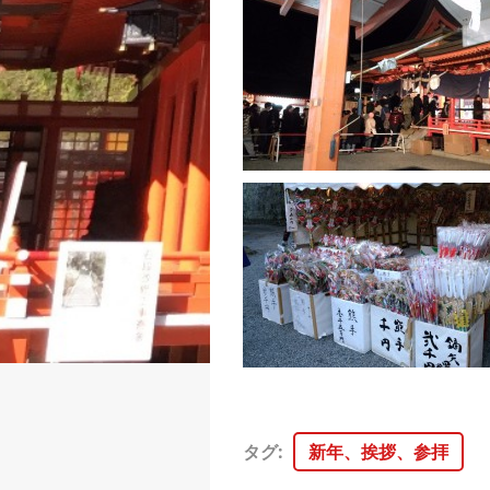
タグ
:
新年、挨拶、参拝