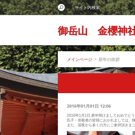
御岳山 金櫻神
メインページ
>
新年の挨拶
2016年01月01日 12:06
2016年1月1日 新年明けましておめでと
氏子・崇敬者の皆様におかれましては、
また、深夜から多くの方にご参拝頂きまこ